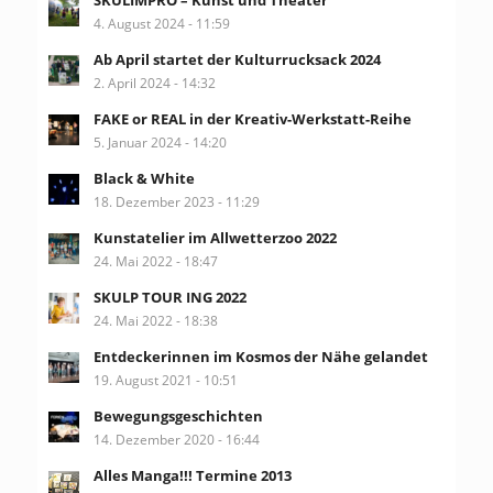
SKULIMPRO – Kunst und Theater
4. August 2024 - 11:59
Ab April startet der Kulturrucksack 2024
2. April 2024 - 14:32
FAKE or REAL in der Kreativ-Werkstatt-Reihe
5. Januar 2024 - 14:20
Black & White
18. Dezember 2023 - 11:29
Kunstatelier im Allwetterzoo 2022
24. Mai 2022 - 18:47
SKULP TOUR ING 2022
24. Mai 2022 - 18:38
Entdeckerinnen im Kosmos der Nähe gelandet
19. August 2021 - 10:51
Bewegungsgeschichten
14. Dezember 2020 - 16:44
Alles Manga!!! Termine 2013