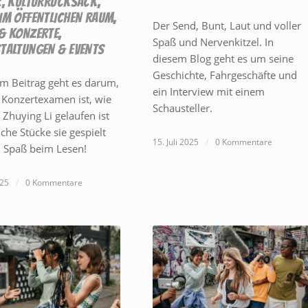
R
,
KULTURRUCKSACK
,
IM ÖFFENTLICHEN RAUM
,
Der Send, Bunt, Laut und voller
& KONZERTE
,
Spaß und Nervenkitzel. In
TALTUNGEN & EVENTS
diesem Blog geht es um seine
Geschichte, Fahrgeschäfte und
em Beitrag geht es darum,
ein Interview mit einem
 Konzertexamen ist, wie
Schausteller.
 Zhuying Li gelaufen ist
che Stücke sie gespielt
15. Juli 2025
/
0 Kommentare
el Spaß beim Lesen!
025
/
0 Kommentare