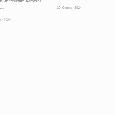
enAmateurfilm-Kameras
t,…
29. Oktober 2024
er 2024