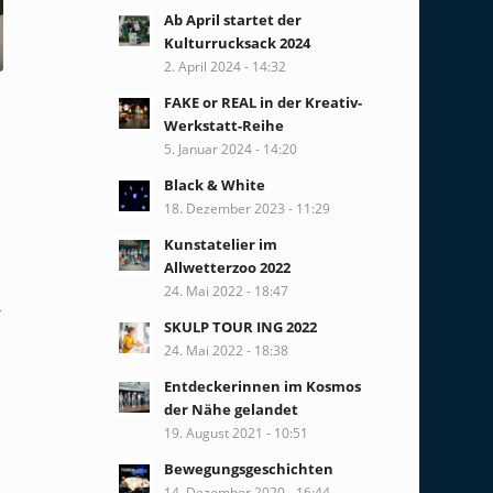
Ab April startet der
Kulturrucksack 2024
2. April 2024 - 14:32
FAKE or REAL in der Kreativ-
Werkstatt-Reihe
5. Januar 2024 - 14:20
Black & White
18. Dezember 2023 - 11:29
Kunstatelier im
Allwetterzoo 2022
24. Mai 2022 - 18:47
r
SKULP TOUR ING 2022
24. Mai 2022 - 18:38
Entdeckerinnen im Kosmos
der Nähe gelandet
19. August 2021 - 10:51
Bewegungsgeschichten
14. Dezember 2020 - 16:44