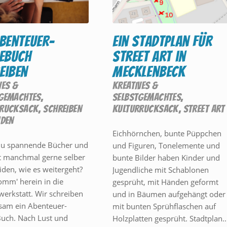
Abenteuer-
Ein Stadtplan für
lebuch
Street Art in
eiben
Mecklenbeck
VES &
KREATIVES &
GEMACHTES
,
SELBSTGEMACHTES
,
RRUCKSACK
,
SCHREIBEN
KULTURRUCKSACK
,
STREET ART
NDEN
Eichhörnchen, bunte Püppchen
du spannende Bücher und
und Figuren, Tonelemente und
 manchmal gerne selber
bunte Bilder haben Kinder und
iden, wie es weitergeht?
Jugendliche mit Schablonen
mm' herein in die
gesprüht, mit Händen geformt
werkstatt. Wir schreiben
und in Bäumen aufgehängt oder
am ein Abenteuer-
mit bunten Sprühflaschen auf
Buch. Nach Lust und
Holzplatten gesprüht. Stadtplan