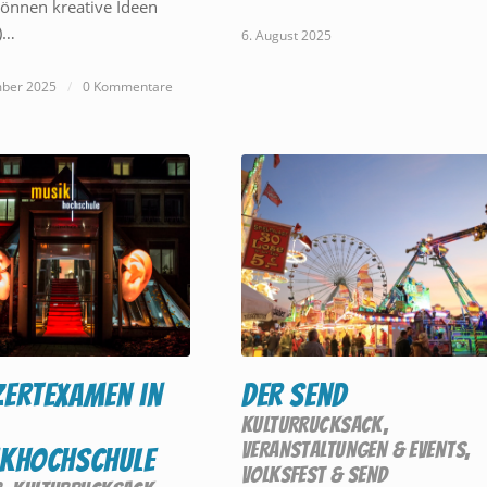
önnen kreative Ideen
)…
6. August 2025
mber 2025
/
0 Kommentare
ertexamen in
Der Send
KULTURRUCKSACK
,
VERANSTALTUNGEN & EVENTS
,
khochschule
VOLKSFEST & SEND