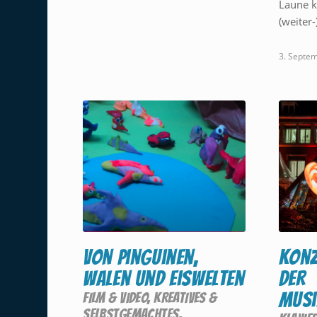
Laune k
(weiter-
3. Septe
Von Pinguinen,
Konz
Walen und Eiswelten
der
Musi
FILM & VIDEO
,
KREATIVES &
SELBSTGEMACHTES
,