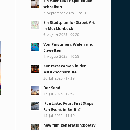
Ein Abenteuer-Spielebuch
schreiben
3. September 2025 - 15:19
Ein Stadtplan für Street Art
in Mecklenbeck
6. August 2025 - 09:20
Von Pinguinen, Walen und
Eiswelten
1. August 2025 - 10:58
Konzertexamen in der
Musikhochschule
26. Juli 2025 - 17:19
Der Send
15. Juli 2025 - 12:52
-Fantastic Four: First Steps
Fan Event in Berlin?
15. Juli 2025 - 11:10
new film generation:poetry