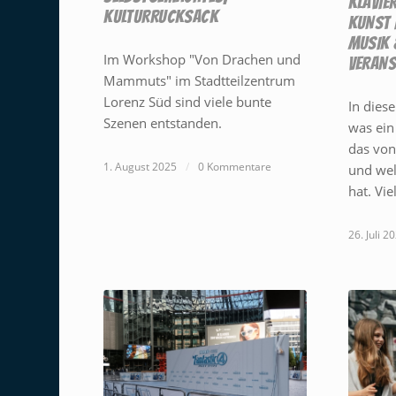
KLAVIE
KULTURRUCKSACK
KUNST 
MUSIK 
Im Workshop "Von Drachen und
VERANS
Mammuts" im Stadtteilzentrum
Lorenz Süd sind viele bunte
In dies
Szenen entstanden.
was ein
das von
1. August 2025
/
0 Kommentare
und wel
hat. Vi
26. Juli 2