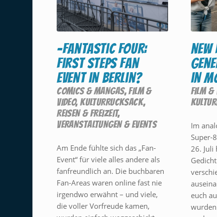
-Fantastic Four:
new 
First Steps Fan
gene
Event in Berlin?
in m
COMICS & MANGAS
,
FILM &
FILM & 
VIDEO
,
KULTURRUCKSACK
,
KULTU
REISEN & FREIZEIT
,
VERANSTALTUNGEN & EVENTS
Im anal
Super-8
Am Ende fühlte sich das „Fan-
26. Juli
Event“ für viele alles andere als
Gedicht
fanfreundlich an. Die buchbaren
verschi
Fan-Areas waren online fast nie
auseina
irgendwo erwähnt – und viele,
euch au
die voller Vorfreude kamen,
wurden