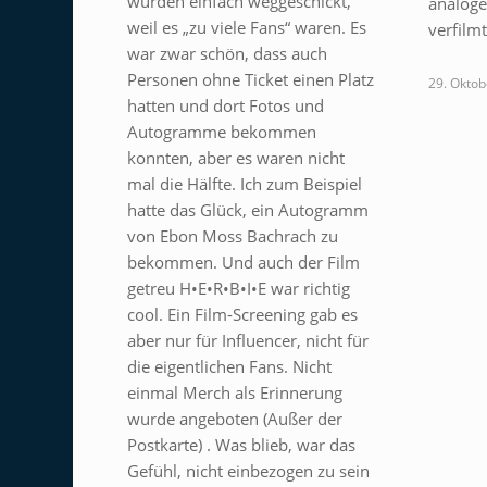
wurden einfach weggeschickt,
analog
weil es „zu viele Fans“ waren. Es
verfilm
war zwar schön, dass auch
Personen ohne Ticket einen Platz
29. Oktob
hatten und dort Fotos und
Autogramme bekommen
konnten, aber es waren nicht
mal die Hälfte. Ich zum Beispiel
hatte das Glück, ein Autogramm
von Ebon Moss Bachrach zu
bekommen. Und auch der Film
getreu H•E•R•B•I•E war richtig
cool. Ein Film-Screening gab es
aber nur für Influencer, nicht für
die eigentlichen Fans. Nicht
einmal Merch als Erinnerung
wurde angeboten (Außer der
Postkarte) . Was blieb, war das
Gefühl, nicht einbezogen zu sein