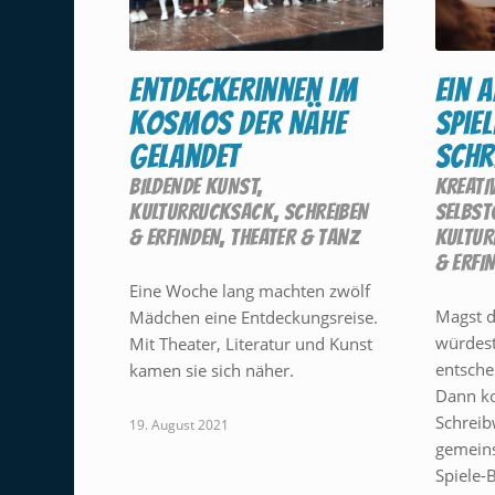
Entdeckerinnen im
Ein 
Kosmos der Nähe
Spie
gelandet
schr
BILDENDE KUNST
,
KREATI
KULTURRUCKSACK
,
SCHREIBEN
SELBST
& ERFINDEN
,
THEATER & TANZ
KULTU
& ERFI
Eine Woche lang machten zwölf
Magst 
Mädchen eine Entdeckungsreise.
würdest
Mit Theater, Literatur und Kunst
entsche
kamen sie sich näher.
Dann ko
Schreib
19. August 2021
gemeins
Spiele-