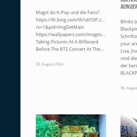
KONZER
Magst du K-Pop und die Fans?
https://th.bing.com/th/id/OIP.z_00M1XbFg7
Blinks (
rs=1&pid=ImgDetMain
Blackpi
https://wallpapers.com/images/featured/sfvko
Schrift
Taking Pictures At A Billboard
your ar
Before The BTS Concert At The…
Lisa, Ji
sind di
30. August 2024
der ber
BLACKP
30. Augus