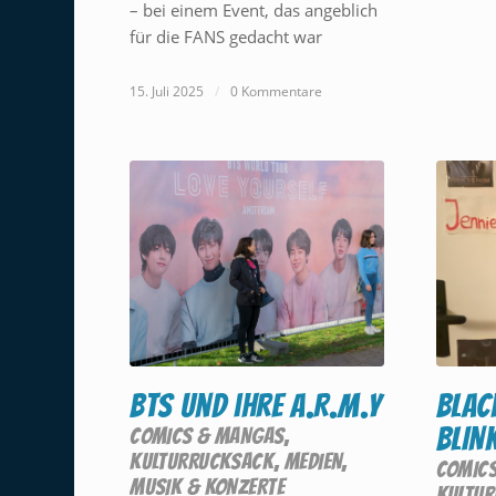
– bei einem Event, das angeblich
für die FANS gedacht war
15. Juli 2025
/
0 Kommentare
BTS und ihre A.R.M.Y
BLAC
BLIN
COMICS & MANGAS
,
KULTURRUCKSACK
,
MEDIEN
,
COMIC
MUSIK & KONZERTE
KULTU