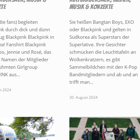
TE
MUSIK & KONZERTE
Fc2XUq11TOwAAAA?
die fans) begleiten
Sie heißen Bangtan Boys, EXO
nk durch dick und dünn
oder Blackpink und gelten in
whia1per8bg.jpg
zug Blackpink Blackpink in
Südkorea als Superstars der
ea! Fanshirt Blackpink
Superlative. Ihre Gesichter
soo, Jennie und Rosé, das
schmücken die Leuchttafeln an
e Namen der Mitglieder
Wolkenkratzern, es gibt
ühmten Girlgroup
Sammelbildchen mit den K-Pop
INK aus…
Bandmitgliedern und ab und an
trifft man…
t 2024
30. August 2024