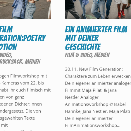
film
Ein animierter Film
ration:poetry
mit deiner
otion
Geschichte
VIDEO
,
FILM & VIDEO
,
MEDIEN
RRUCKSACK
,
MEDIEN
30.11. New Film Generation:
ogen Filmworkshop mit
Charaktere zum Leben erwecken
-Kameras vom 22. bis
Dein eigener animierter analoge
 habt ihr euch filmisch mit
Filmmit Maja Pilati & Jana
en von ganz
Nestler Analoger
edenen Dichter:innen
Animationsworkshop © Isabel
ndergesetzt. Die von
Hahnke, Jana Nestler, Maja Pilati
sgewählten Texte
Dein eigener animierter
 mit
FilmAnimationsworkshop…