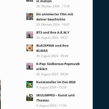
in motion
29. Oktober 2024 - 17:16
Ein animierter Film mit
deiner Geschichte
29. Oktober 2024 - 16:07
BTS und ihre A.R.M.Y
30. August 2024 - 09:57
BLACKPINK und ihre
BLINKS
30. August 2024 - 09:48
K-Pop: Südkoreas Popmusik
erklärt
30. August 2024 - 09:29
Kunstatelier im Zoo 2024
4. August 2024 - 13:28
SKULIMPRO – Kunst und
Theater
4. August 2024 - 11:59