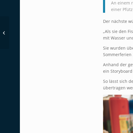
An einem r
einer Pfüt
Der nächste wü
Freak out – Jugendliche
erfinden sich neu beim
„Als sie den Fi
Impro Theater
mit Wasser und
(22.6.20...
Sie wurden übe
Sommerferien 
Anhand der gew
ein Storyboard
So lässt sich d
übertragen we