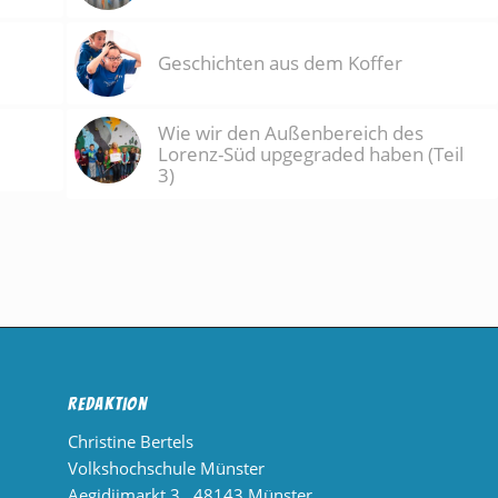
Geschichten aus dem Koffer
Wie wir den Außenbereich des
Lorenz-Süd upgegraded haben (Teil
3)
Redaktion
Christine Bertels
Volkshochschule Münster
Aegidiimarkt 3 , 48143 Münster