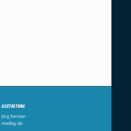
Gestaltung
Jörg Kersten
medlay.de