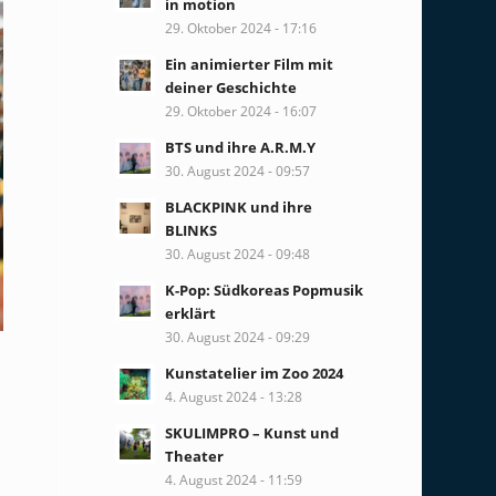
in motion
29. Oktober 2024 - 17:16
Ein animierter Film mit
deiner Geschichte
29. Oktober 2024 - 16:07
BTS und ihre A.R.M.Y
30. August 2024 - 09:57
BLACKPINK und ihre
BLINKS
30. August 2024 - 09:48
K-Pop: Südkoreas Popmusik
erklärt
30. August 2024 - 09:29
Kunstatelier im Zoo 2024
4. August 2024 - 13:28
SKULIMPRO – Kunst und
Theater
4. August 2024 - 11:59