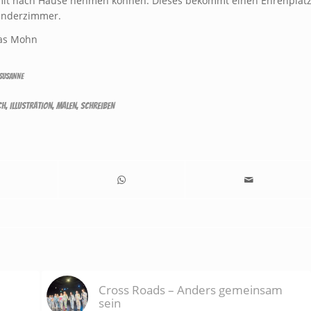
 mit nach Hause nehmen können. Dieses bekommt einen Ehrenplat
Kinderzimmer.
as Mohn
SUSANNE
CH
,
ILLUSTRATION
,
MALEN
,
SCHREIBEN
Cross Roads – Anders gemeinsam
!
sein