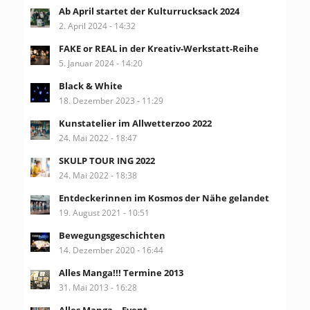
Ab April startet der Kulturrucksack 2024
2. April 2024 - 14:32
FAKE or REAL in der Kreativ-Werkstatt-Reihe
5. Januar 2024 - 14:20
Black & White
18. Dezember 2023 - 11:29
Kunstatelier im Allwetterzoo 2022
24. Mai 2022 - 18:47
SKULP TOUR ING 2022
24. Mai 2022 - 18:38
Entdeckerinnen im Kosmos der Nähe gelandet
19. August 2021 - 10:51
Bewegungsgeschichten
14. Dezember 2020 - 16:44
Alles Manga!!! Termine 2013
31. Mai 2013 - 16:28