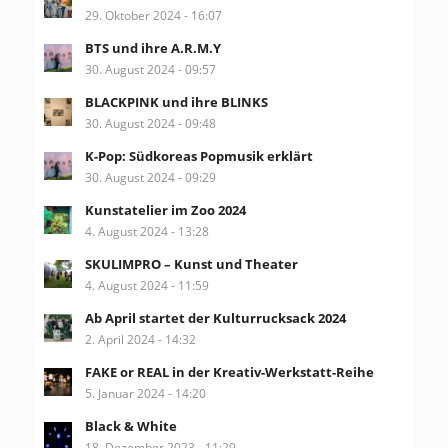
29. Oktober 2024 - 16:07
BTS und ihre A.R.M.Y
30. August 2024 - 09:57
BLACKPINK und ihre BLINKS
30. August 2024 - 09:48
K-Pop: Südkoreas Popmusik erklärt
30. August 2024 - 09:29
Kunstatelier im Zoo 2024
4. August 2024 - 13:28
SKULIMPRO – Kunst und Theater
4. August 2024 - 11:59
Ab April startet der Kulturrucksack 2024
2. April 2024 - 14:32
FAKE or REAL in der Kreativ-Werkstatt-Reihe
5. Januar 2024 - 14:20
Black & White
18. Dezember 2023 - 11:29