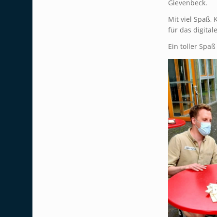
Gievenbeck.
Mit viel Spaß, 
für das digita
Ein toller Spa