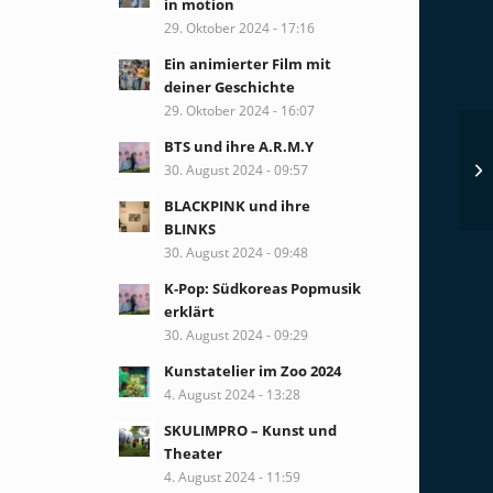
in motion
29. Oktober 2024 - 17:16
Ein animierter Film mit
deiner Geschichte
29. Oktober 2024 - 16:07
BTS und ihre A.R.M.Y
30. August 2024 - 09:57
BLACKPINK und ihre
BLINKS
30. August 2024 - 09:48
K-Pop: Südkoreas Popmusik
erklärt
30. August 2024 - 09:29
Kunstatelier im Zoo 2024
4. August 2024 - 13:28
SKULIMPRO – Kunst und
Theater
4. August 2024 - 11:59