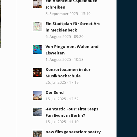
Ein Abenteuer-Spielebuch
schreiben
3. September 2025 - 15:19
Ein Stadtplan für Street Art
in Mecklenbeck
6. August 2025 - 09:20
Von Pinguinen, Walen und
Eiswelten
1. August 2025 - 10:58
Konzertexamen in der
Musikhochschule
26. Juli 2025 - 17:19
Der Send
15. Juli 2025 - 12:52
-Fantastic Four: First Steps
Fan Event in Berlin?
15. Juli 2025 - 11:10
new film generation:poetry