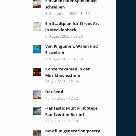
Ein Abenteuer-Spielebuch
schreiben
3. September 2025 - 15:19
Ein Stadtplan für Street Art
in Mecklenbeck
6. August 2025 - 09:20
Von Pinguinen, Walen und
Eiswelten
1. August 2025 - 10:58
Konzertexamen in der
Musikhochschule
26. Juli 2025 - 17:19
Der Send
15. Juli 2025 - 12:52
-Fantastic Four: First Steps
Fan Event in Berlin?
15. Juli 2025 - 11:10
new film generation:poetry