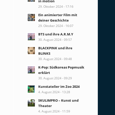
in motion
29. Oktober 2024 - 17:16
Ein animierter Film mit
deiner Geschichte
29. Oktober 2024 - 16:07
BTS und ihre A.R.M.Y
30. August 2024 - 09:57
BLACKPINK und ihre
BLINKS
30. August 2024 - 09:48
K-Pop: Südkoreas Popmusik
erklärt
30. August 2024 - 09:29
Kunstatelier im Zoo 2024
4. August 2024 - 13:28
SKULIMPRO – Kunst und
Theater
4. August 2024 - 11:59