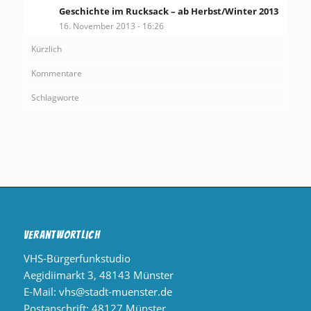
Geschichte im Rucksack – ab Herbst/Winter 2013
16. November 2013 - 16:26
Kürzlich
Kommentare
Schlagworte
Verantwortlich
VHS-Bürgerfunkstudio
Aegidiimarkt 3, 48143 Münster
E-Mail:
vhs@stadt-muenster.de
Postanschrift: 48127 Münster