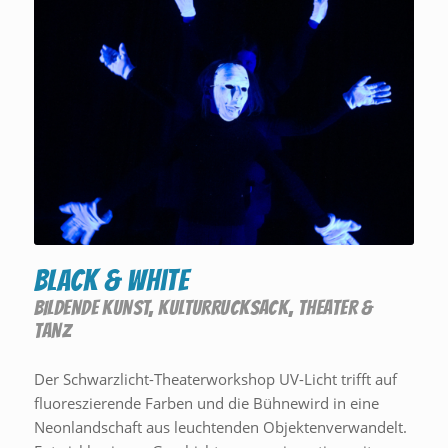
Black & White
BILDENDE KUNST
,
KULTURRUCKSACK
,
THEATER &
TANZ
Der Schwarzlicht-Theaterworkshop UV-Licht trifft auf
fluoreszierende Farben und die Bühnewird in eine
Neonlandschaft aus leuchtenden Objektenverwandelt.