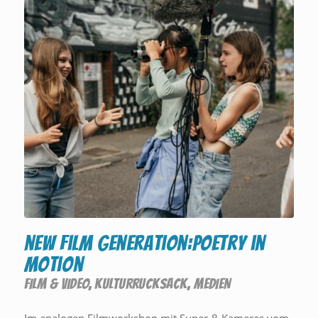
new film generation:poetry in
motion
FILM & VIDEO
,
KULTURRUCKSACK
,
MEDIEN
Im analogen Filmworkshop mit Super-8-Kameras vom