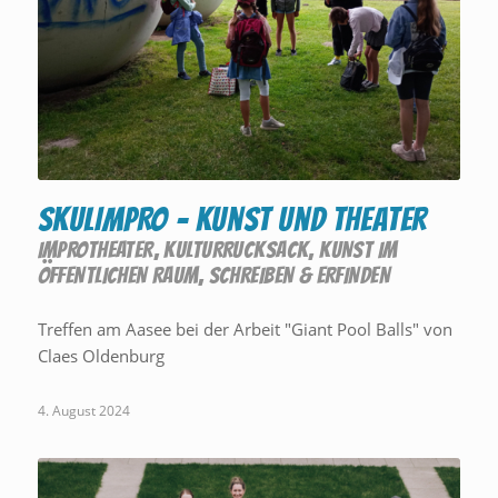
SKULIMPRO – Kunst und Theater
IMPROTHEATER
,
KULTURRUCKSACK
,
KUNST IM
ÖFFENTLICHEN RAUM
,
SCHREIBEN & ERFINDEN
Treffen am Aasee bei der Arbeit "Giant Pool Balls" von
Claes Oldenburg
4. August 2024