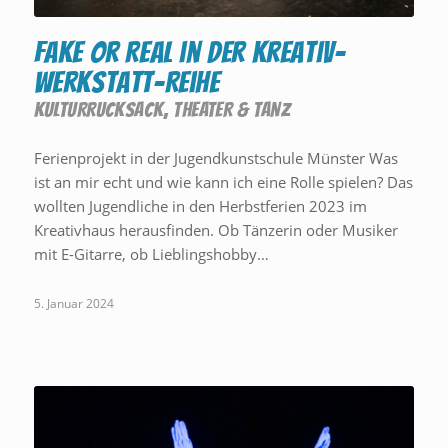
FAKE or REAL in der Kreativ-
Werkstatt-Reihe
KULTURRUCKSACK
,
THEATER & TANZ
Ferienprojekt in der Jugendkunstschule Münster Was
ist an mir echt und wie kann ich eine Rolle spielen? Das
wollten Jugendliche in den Herbstferien 2023 im
Kreativhaus herausfinden. Ob Tänzerin oder Musiker
mit E-Gitarre, ob Lieblingshobby…
5. Januar 2024