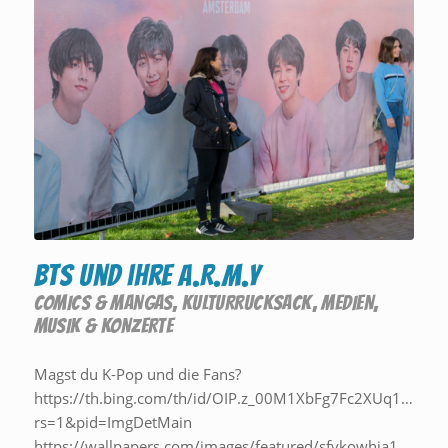
BTS und ihre A.R.M.Y
COMICS & MANGAS
,
KULTURRUCKSACK
,
MEDIEN
,
MUSIK & KONZERTE
Magst du K-Pop und die Fans?
https://th.bing.com/th/id/OIP.z_00M1XbFg7Fc2XUq11TOw
rs=1&pid=ImgDetMain
https://wallpapers.com/images/featured/sfvkowhia1per8bg