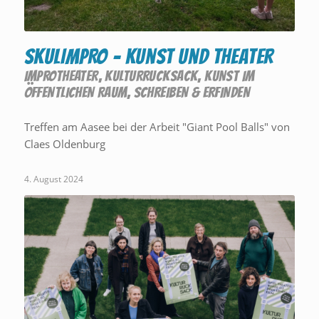
SKULIMPRO – Kunst und Theater
IMPROTHEATER
,
KULTURRUCKSACK
,
KUNST IM
ÖFFENTLICHEN RAUM
,
SCHREIBEN & ERFINDEN
Treffen am Aasee bei der Arbeit "Giant Pool Balls" von
Claes Oldenburg
4. August 2024