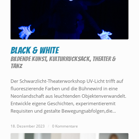
Black & White
BILDENDE KUNST
,
KULTURRUCKSACK
,
THEATER &
TANZ
Der Schwarzlicht-Theaterworkshop UV-Licht trifft auf
fluoreszierende Farben und die Bühnewird in eine
Neonlandschaft aus leuchtenden Objektenverwandelt.
Entwickle eigene Geschichten, experimentieremit
Requisiten und gestalte Bewegungsabfolgen,die…
18. Dezember 2023
/
0 Kommentare