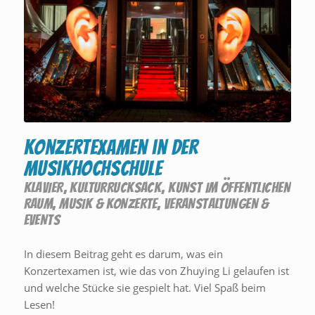
Konzertexamen in der
Musikhochschule
KLAVIER
,
KULTURRUCKSACK
,
KUNST IM ÖFFENTLICHEN
RAUM
,
MUSIK & KONZERTE
,
VERANSTALTUNGEN &
EVENTS
In diesem Beitrag geht es darum, was ein
Konzertexamen ist, wie das von Zhuying Li gelaufen ist
und welche Stücke sie gespielt hat. Viel Spaß beim
Lesen!