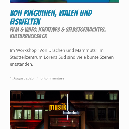
Von Pinguinen, Walen und
Eiswelten
FILM & VIDEO
,
KREATIVES & SELBSTGEMACHTES
,
KULTURRUCKSACK
Im Workshop "Von Drachen und Mammuts" im
Stadtteilzentrum Lorenz Süd sind viele bunte Szenen
entstanden.
1. August 2025
/
0 Kommentare