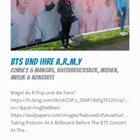
BTS und ihre A.R.M.Y
COMICS & MANGAS
,
KULTURRUCKSACK
,
MEDIEN
,
MUSIK & KONZERTE
Magst du K-Pop und die Fans?
https://th.bing.com/th/id/OIP.z_00M1XbFg7Fc2XUq11TOw
rs=1&pid=ImgDetMain
https://wallpapers.com/images/featured/sfvkowhia1per8bg
Taking Pictures At A Billboard Before The BTS Concert
At The…