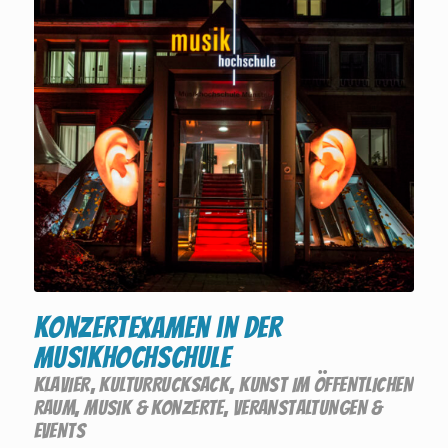
Konzertexamen in der
Musikhochschule
KLAVIER
,
KULTURRUCKSACK
,
KUNST IM ÖFFENTLICHEN
RAUM
,
MUSIK & KONZERTE
,
VERANSTALTUNGEN &
EVENTS