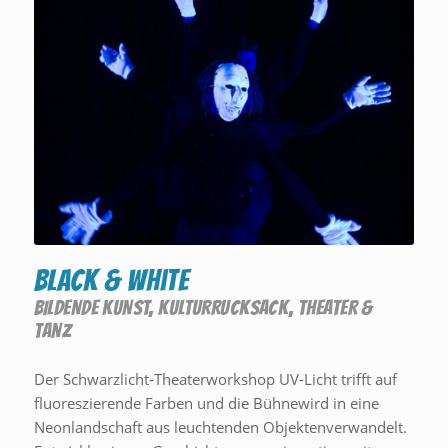
Black & White
BILDENDE KUNST
,
KULTURRUCKSACK
,
THEATER &
TANZ
Der Schwarzlicht-Theaterworkshop UV-Licht trifft auf
fluoreszierende Farben und die Bühnewird in eine
Neonlandschaft aus leuchtenden Objektenverwandelt.