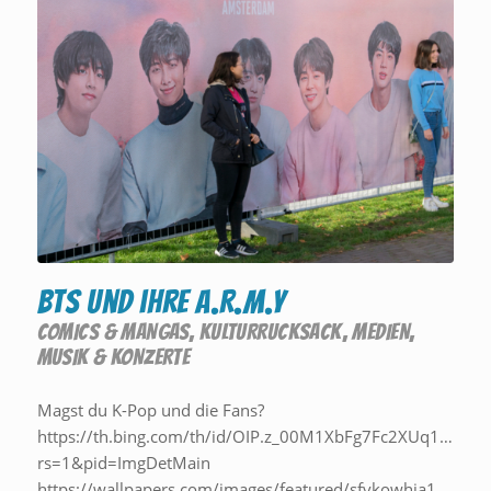
BTS und ihre A.R.M.Y
COMICS & MANGAS
,
KULTURRUCKSACK
,
MEDIEN
,
MUSIK & KONZERTE
Magst du K-Pop und die Fans?
https://th.bing.com/th/id/OIP.z_00M1XbFg7Fc2XUq11TOw
rs=1&pid=ImgDetMain
https://wallpapers.com/images/featured/sfvkowhia1per8bg