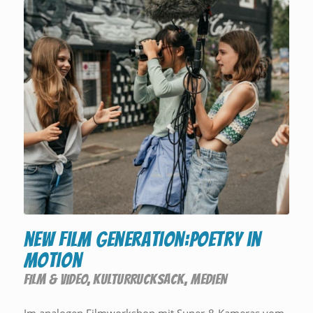
new film generation:poetry in
motion
FILM & VIDEO
,
KULTURRUCKSACK
,
MEDIEN
Im analogen Filmworkshop mit Super-8-Kameras vom