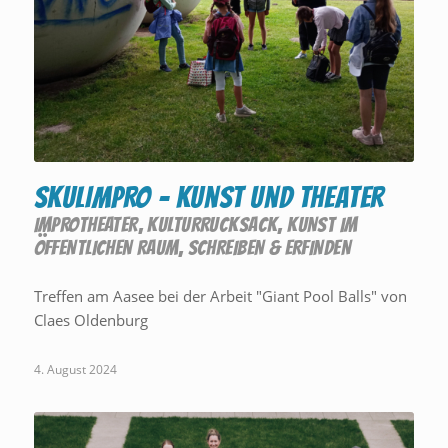
SKULIMPRO – Kunst und Theater
IMPROTHEATER
,
KULTURRUCKSACK
,
KUNST IM
ÖFFENTLICHEN RAUM
,
SCHREIBEN & ERFINDEN
Treffen am Aasee bei der Arbeit "Giant Pool Balls" von
Claes Oldenburg
4. August 2024