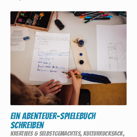
Ein Abenteuer-Spielebuch
schreiben
KREATIVES & SELBSTGEMACHTES
,
KULTURRUCKSACK
,