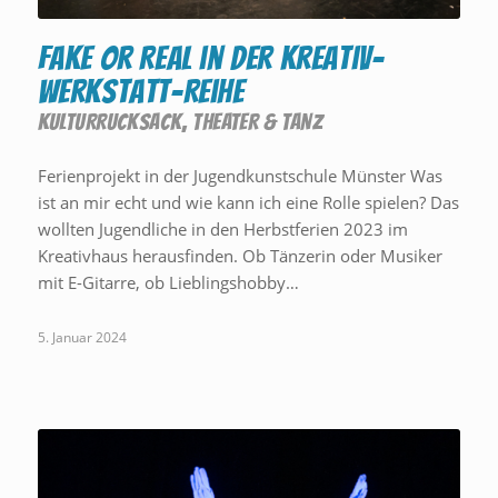
FAKE or REAL in der Kreativ-
Werkstatt-Reihe
KULTURRUCKSACK
,
THEATER & TANZ
Ferienprojekt in der Jugendkunstschule Münster Was
ist an mir echt und wie kann ich eine Rolle spielen? Das
wollten Jugendliche in den Herbstferien 2023 im
Kreativhaus herausfinden. Ob Tänzerin oder Musiker
mit E-Gitarre, ob Lieblingshobby…
5. Januar 2024