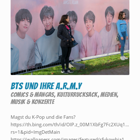
BTS und ihre A.R.M.Y
COMICS & MANGAS
,
KULTURRUCKSACK
,
MEDIEN
,
MUSIK & KONZERTE
Magst du K-Pop und die Fans?
https://th.bing.com/th/id/OIP.z_00M1XbFg7Fc2XUq11TOw
rs=1&pid=ImgDetMain
https://wallpapers.com/images/featured/sfvkowhia1per8bg