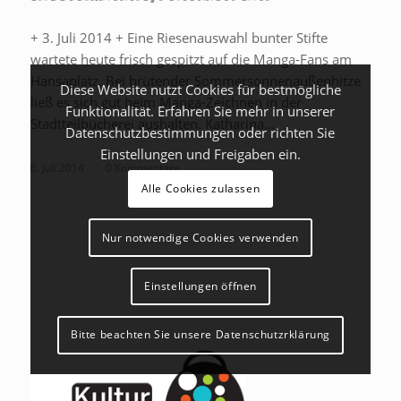
+ 3. Juli 2014 + Eine Riesenauswahl bunter Stifte
wartete heute frisch gespitzt auf die Manga-Fans am
Hansaplatz. Bei brütender Sommersonnenaußenhitze
Diese Website nutzt Cookies für bestmögliche
ließ es sich gut beim Manga-Zeichnen in der
Funktionalität. Erfahren Sie mehr in unserer
Stadtteilbücherei aushalten. Katharina…
Datenschutzbestimmungen oder richten Sie
Einstellungen und Freigaben ein.
6. Juli 2014
/
0 Kommentare
Alle Cookies zulassen
Nur notwendige Cookies verwenden
Einstellungen öffnen
Bitte beachten Sie unsere Datenschutzrklärung