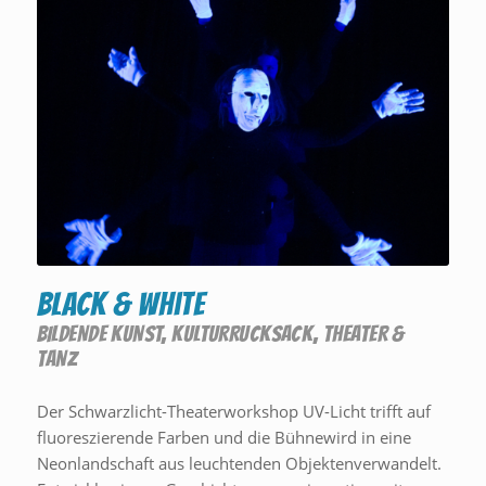
Black & White
BILDENDE KUNST
,
KULTURRUCKSACK
,
THEATER &
TANZ
Der Schwarzlicht-Theaterworkshop UV-Licht trifft auf
fluoreszierende Farben und die Bühnewird in eine
Neonlandschaft aus leuchtenden Objektenverwandelt.