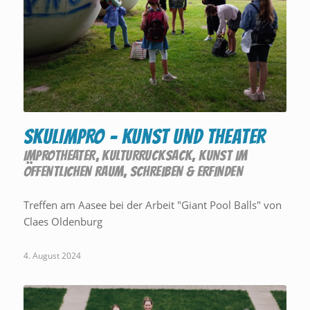
SKULIMPRO – Kunst und Theater
IMPROTHEATER
,
KULTURRUCKSACK
,
KUNST IM
ÖFFENTLICHEN RAUM
,
SCHREIBEN & ERFINDEN
Treffen am Aasee bei der Arbeit "Giant Pool Balls" von
Claes Oldenburg
4. August 2024