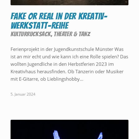
FAKE or REAL in der Kreativ-
Werkstatt-Reihe
KULTURRUCKSACK
,
THEATER & TANZ
Ferienprojekt in der Jugendkunstschule Münster Was
ist an mir echt und wie kann ich eine Rolle spielen? Das
wollten Jugendliche in den Herbstferien 2023 im
Kreativhaus herausfinden. Ob Tänzerin oder Musiker
mit E-Gitarre, ob Lieblingshobby…
5. Januar 2024