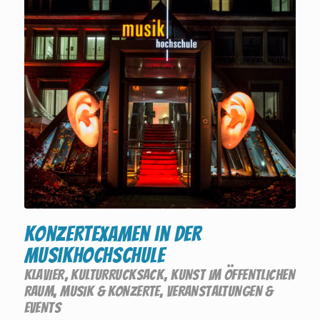
Konzertexamen in der
Musikhochschule
KLAVIER
,
KULTURRUCKSACK
,
KUNST IM ÖFFENTLICHEN
RAUM
,
MUSIK & KONZERTE
,
VERANSTALTUNGEN &
EVENTS