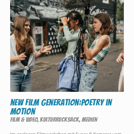
new film generation:poetry in
motion
FILM & VIDEO
,
KULTURRUCKSACK
,
MEDIEN
Im analogen Filmworkshop mit Super-8-Kameras vom