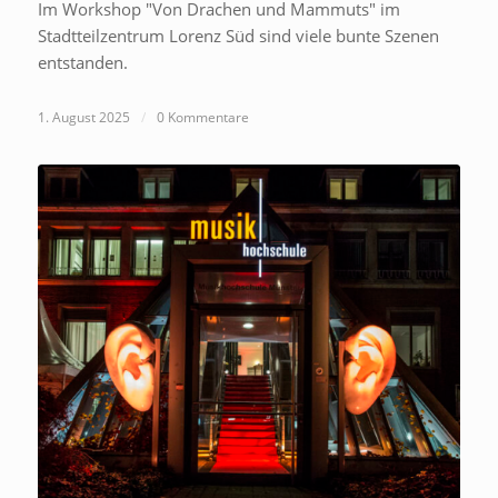
Im Workshop "Von Drachen und Mammuts" im
Stadtteilzentrum Lorenz Süd sind viele bunte Szenen
entstanden.
1. August 2025
/
0 Kommentare