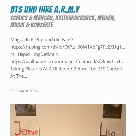
BTS und ihre A.R.M.Y
COMICS & MANGAS
,
KULTURRUCKSACK
,
MEDIEN
,
MUSIK & KONZERTE
Magst du K-Pop und die Fans?
https://th.bing.com/th/id/OIP.z_00M1XbFg7Fc2XUq11TOw
rs=1&pid=ImgDetMain
https://wallpapers.com/images/featured/sfvkowhia1per8bg
Taking Pictures At A Billboard Before The BTS Concert
At The…
30. August 2024