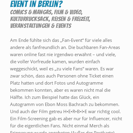
Event in Berlin?
COMICS & MANGAS
,
FILM & VIDEO
,
KULTURRUCKSACK
,
REISEN & FREIZEIT
,
VERANSTALTUNGEN & EVENTS
Am Ende fühlte sich das „Fan-Event“ für viele alles
andere als fanfreundlich an. Die buchbaren Fan-Areas
waren online fast nie irgendwo erwähnt – und viele,
die voller Vorfreude kamen, wurden einfach
weggeschickt, weil es „zu viele Fans“ waren. Es war
zwar schön, dass auch Personen ohne Ticket einen
Platz hatten und dort Fotos und Autogramme
bekommen konnten, aber es waren nicht mal die
Hälfte. Ich zum Beispiel hatte das Glück, ein
Autogramm von Ebon Moss Bachrach zu bekommen.
Und auch der Film getreu H•E•R•B•I•E war richtig cool.
Ein Film-Screening gab es aber nur für Influencer, nicht
für die eigentlichen Fans. Nicht einmal Merch als
Erinnerung wurde angeboten (Außer der Postkarte) .