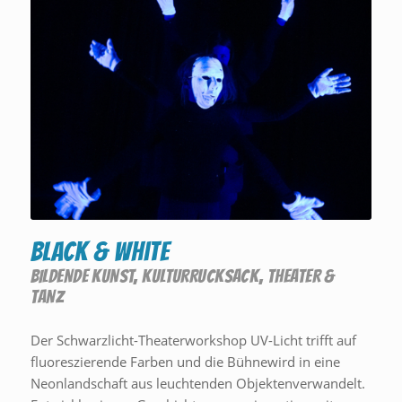
Black & White
BILDENDE KUNST
,
KULTURRUCKSACK
,
THEATER &
TANZ
Der Schwarzlicht-Theaterworkshop UV-Licht trifft auf
fluoreszierende Farben und die Bühnewird in eine
Neonlandschaft aus leuchtenden Objektenverwandelt.