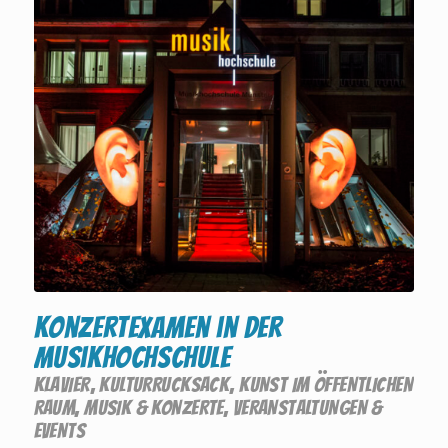
Konzertexamen in der
Musikhochschule
KLAVIER
,
KULTURRUCKSACK
,
KUNST IM ÖFFENTLICHEN
RAUM
,
MUSIK & KONZERTE
,
VERANSTALTUNGEN &
EVENTS