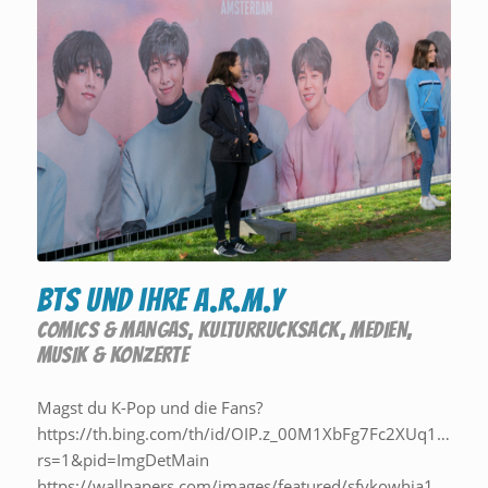
BTS und ihre A.R.M.Y
COMICS & MANGAS
,
KULTURRUCKSACK
,
MEDIEN
,
MUSIK & KONZERTE
Magst du K-Pop und die Fans?
https://th.bing.com/th/id/OIP.z_00M1XbFg7Fc2XUq11TOw
rs=1&pid=ImgDetMain
https://wallpapers.com/images/featured/sfvkowhia1per8bg