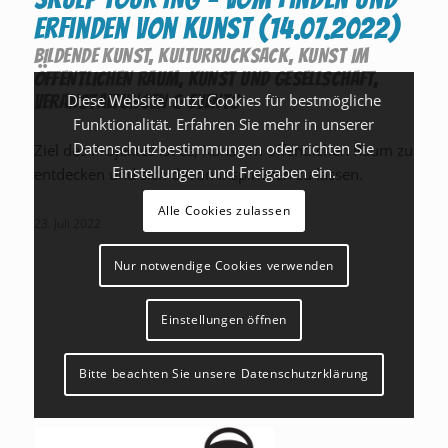
Erfinden von Kunst (14.07.2022)
BILDENDE KUNST
,
KULTURRUCKSACK
,
KUNST IM
ÖFFENTLICHEN RAUM
,
KUNST UND GESELLSCHAFT
,
VERANSTALTUNGEN & EVENTS
Diese Website nutzt Cookies für bestmögliche
Funktionalität. Erfahren Sie mehr in unserer
Datenschutzbestimmungen oder richten Sie
Ziel des Projektes ist es, Kunst im öffentlichen Raum zu
Einstellungen und Freigaben ein.
entdecken und sich davon inspirieren zu lassen.
Alle Cookies zulassen
23. Juli 2022
Nur notwendige Cookies verwenden
Einstellungen öffnen
Bitte beachten Sie unsere Datenschutzrklärung