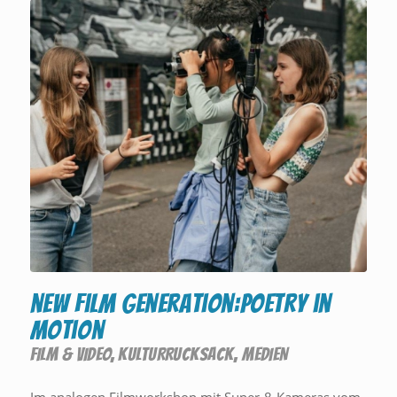
new film generation:poetry in
motion
FILM & VIDEO
,
KULTURRUCKSACK
,
MEDIEN
Im analogen Filmworkshop mit Super-8-Kameras vom