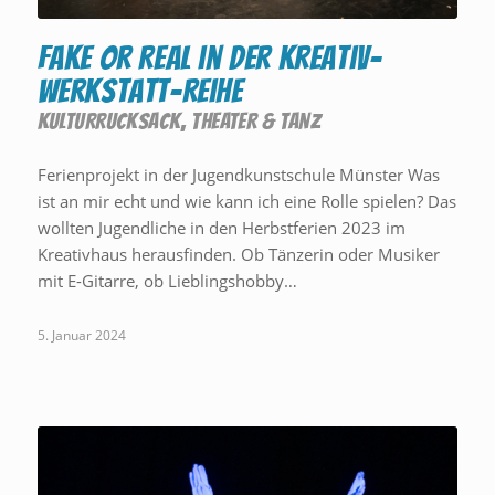
FAKE or REAL in der Kreativ-
Werkstatt-Reihe
KULTURRUCKSACK
,
THEATER & TANZ
Ferienprojekt in der Jugendkunstschule Münster Was
ist an mir echt und wie kann ich eine Rolle spielen? Das
wollten Jugendliche in den Herbstferien 2023 im
Kreativhaus herausfinden. Ob Tänzerin oder Musiker
mit E-Gitarre, ob Lieblingshobby…
5. Januar 2024