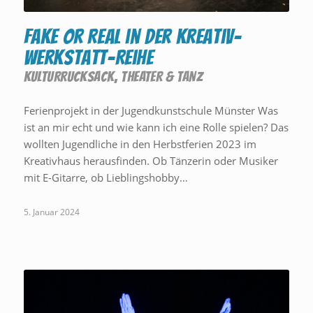
FAKE or REAL in der Kreativ-
Werkstatt-Reihe
KULTURRUCKSACK
,
THEATER & TANZ
Ferienprojekt in der Jugendkunstschule Münster Was
ist an mir echt und wie kann ich eine Rolle spielen? Das
wollten Jugendliche in den Herbstferien 2023 im
Kreativhaus herausfinden. Ob Tänzerin oder Musiker
mit E-Gitarre, ob Lieblingshobby…
5. Januar 2024