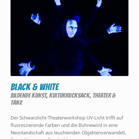
Black & White
BILDENDE KUNST
,
KULTURRUCKSACK
,
THEATER &
TANZ
Der Schwarzlicht-Theaterworkshop UV-Licht trifft auf
fluoreszierende Farben und die Bühnewird in eine
Neonlandschaft aus leuchtenden Objektenverwandelt.