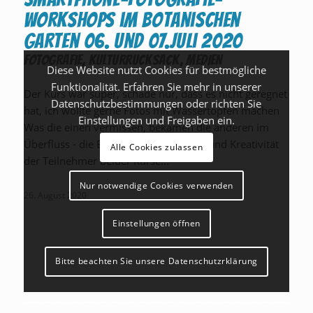
Workshops im Botanischen
Garten 06. und 07.Juli 2020
FOTOGRAFIE
,
KULTURRUCKSACK
,
MEDIEN
Diese Website nutzt Cookies für bestmögliche
Funktionalität. Erfahren Sie mehr in unserer
Der Kurs war super, schade nur, dass es nicht geregnet
Datenschutzbestimmungen oder richten Sie
hat, ich wollte gerne Fotos mit Wassertopfen machen
Einstellungen und Freigaben ein.
Was die einen vermissen, bekamen die anderen im
Überfluss - die Begeisterungsfähigkeit und Kreativität
Alle Cookies zulassen
der Teilnehmer beider Kurse…
Nur notwendige Cookies verwenden
26. August 2020
Einstellungen öffnen
Bitte beachten Sie unsere Datenschutzrklärung