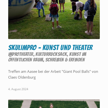
SKULIMPRO – Kunst und Theater
IMPROTHEATER
,
KULTURRUCKSACK
,
KUNST IM
ÖFFENTLICHEN RAUM
,
SCHREIBEN & ERFINDEN
Treffen am Aasee bei der Arbeit "Giant Pool Balls" von
Claes Oldenburg
4. August 2024