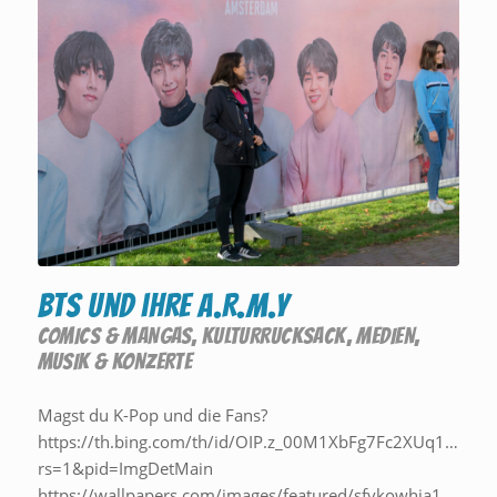
BTS und ihre A.R.M.Y
COMICS & MANGAS
,
KULTURRUCKSACK
,
MEDIEN
,
MUSIK & KONZERTE
Magst du K-Pop und die Fans?
https://th.bing.com/th/id/OIP.z_00M1XbFg7Fc2XUq11TOw
rs=1&pid=ImgDetMain
https://wallpapers.com/images/featured/sfvkowhia1per8bg