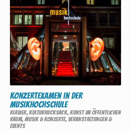
Konzertexamen in der
Musikhochschule
KLAVIER
,
KULTURRUCKSACK
,
KUNST IM ÖFFENTLICHEN
RAUM
,
MUSIK & KONZERTE
,
VERANSTALTUNGEN &
EVENTS