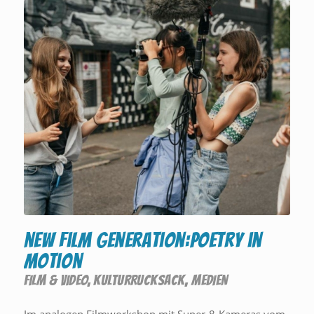
new film generation:poetry in
motion
FILM & VIDEO
,
KULTURRUCKSACK
,
MEDIEN
Im analogen Filmworkshop mit Super-8-Kameras vom