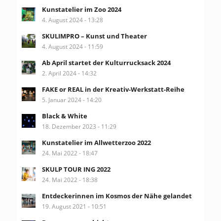
Kunstatelier im Zoo 2024
4. August 2024 - 13:28
SKULIMPRO – Kunst und Theater
4. August 2024 - 11:59
Ab April startet der Kulturrucksack 2024
2. April 2024 - 14:32
FAKE or REAL in der Kreativ-Werkstatt-Reihe
5. Januar 2024 - 14:20
Black & White
18. Dezember 2023 - 11:29
Kunstatelier im Allwetterzoo 2022
24. Mai 2022 - 18:47
SKULP TOUR ING 2022
24. Mai 2022 - 18:38
Entdeckerinnen im Kosmos der Nähe gelandet
19. August 2021 - 10:51