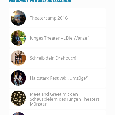
Das könnte Dich auch interessieren
Theatercamp 2016
Junges Theater – „Die Wanze“
Schreib dein Drehbuch!
Halbstark Festival: „Umzüge“
Meet and Greet mit den
Schauspielern des Jungen Theaters
Münster